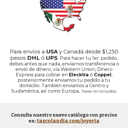
Para env
í
os a
USA
y Canadá desde $1,
25
0
pesos
DHL
ó
UPS
.
Para hacer tu 1er. pedido,
debes antes que nada, enviarnos transferencia o
envi
ó
de dinero, v
í
a Western Union, Dinero
Express para cobrar en
Elecktra
ó
Coppel
,
posteriormente enviamos tu pedido a tu
domicilio. También enviamos a Centro y
Sudamérica, así como Europa
,
.
Taxes no incluídos
Consulta nuestro nuevo catálogo con precios
taxcolandia.com/joyeria
en: