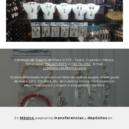
Catálogo de Joyería de Plata 0.925 -
Taxco
, Guerrero; México.
Whatsapp:
762 625 8670
ó
762 116 4153
. Email:
iudesigns.net@gmail.com
Si estas interesado te enviamos fotos de recibos, pagos, lineas guias
de fedex, UPS, Estafeta, etc. de nuestros envios; contamos con
referencias para tu mayor tranquilidad y conford.
En
México
a
ceptamos
transferencias
y
depósitos
en: