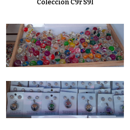
Coleccion
C9r S9l